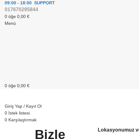
09:00 - 18:00 SUPPORT
017670295844
0
öğe
0,00
€
Menü
0
öğe
0,00
€
Kategorilere Göz Atın
Giriş Yap / Kayıt Ol
0
İstek listesi
0
Karşılaştırmak
Bizle
Lokasyonumuz ve