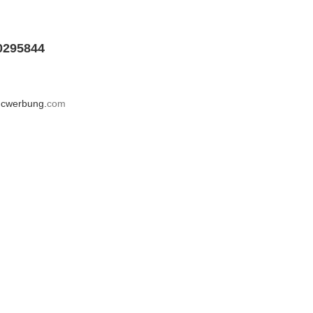
0295844
cwerbung.
com