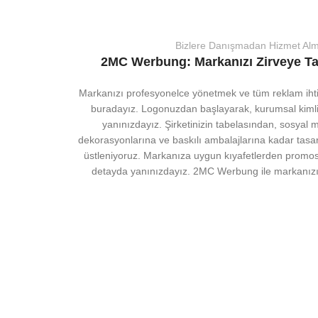
Bizlere Danışmadan Hizmet Al
2MC Werbung: Markanızı Zirveye T
Markanızı profesyonelce yönetmek ve tüm reklam ihtiy
buradayız. Logonuzdan başlayarak, kurumsal kiml
yanınızdayız. Şirketinizin tabelasından, sosyal me
dekorasyonlarına ve baskılı ambalajlarına kadar tasarı
üstleniyoruz. Markanıza uygun kıyafetlerden promos
detayda yanınızdayız. 2MC Werbung ile markanızı 