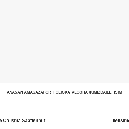
ANASAYFA
MAĞAZA
PORTFOLIO
KATALOG
HAKKIMIZDA
İLETIŞIM
 Çalışma Saatlerimiz
İletişi