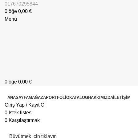
017670295844
0
öğe
0,00
€
Menü
0
öğe
0,00
€
Kategorilere Göz Atın
ANASAYFA
MAĞAZA
PORTFOLIO
KATALOG
HAKKIMIZDA
İLETIŞIM
Giriş Yap / Kayıt Ol
0
İstek listesi
0
Karşılaştırmak
Büyütmek için tıklayın