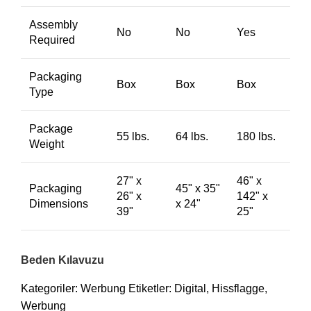
Assembly
No
No
Yes
Required
Packaging
Box
Box
Box
Type
Package
55 lbs.
64 lbs.
180 lbs.
Weight
27" x
46" x
Packaging
45" x 35"
26" x
142" x
Dimensions
x 24"
39"
25"
Beden Kılavuzu
Kategoriler:
Werbung
Etiketler:
Digital
,
Hissflagge
,
Werbung