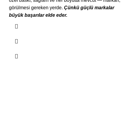
özel baskı, sağlam ve her boyutta mevcut — markan,
görülmesi gereken yerde.
Çünkü güçlü markalar
büyük başarılar elde eder.