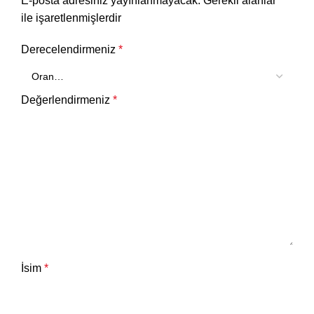
E-posta adresiniz yayınlanmayacak.
Gerekli alanlar
*
ile işaretlenmişlerdir
Derecelendirmeniz
*
Değerlendirmeniz
*
İsim
*