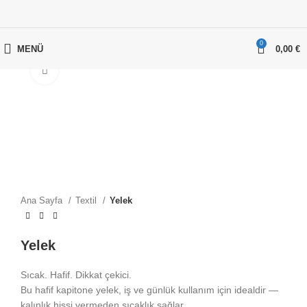
0
MENÜ
0,00
€
Büyütmek için tıklayın
Ana Sayfa
Textil
Yelek
Yelek
Sıcak. Hafif. Dikkat çekici.
Bu hafif kapitone yelek, iş ve günlük kullanım için idealdir —
kalınlık hissi vermeden sıcaklık sağlar.