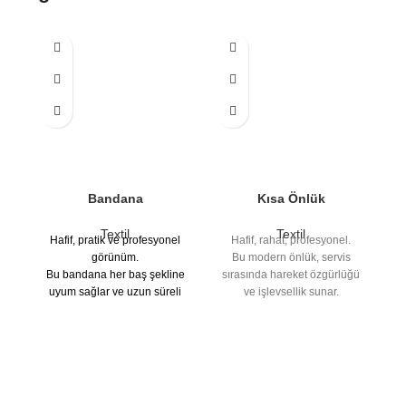
Bandana
Kısa Önlük
Textil
Textil
Hafif, pratik ve profesyonel
Hafif, rahat, profesyonel.
Sı
görünüm.
Bu modern önlük, servis
po
Bu bandana her baş şekline
sırasında hareket özgürlüğü
uyum sağlar ve uzun süreli
ve işlevsellik sunar.
k
kullanımda dahi konfor sunar
Pratik cepleri vardır ve
iç
– ister iş ortamında, ister
kişiselleştirilebilir —
y
etkinliklerde, ister sporda.
gastronomi ve etkinlikler için
çe
Logo yerleştirmesi için
mükemmel.
Çünkü güçlü
idealdir — markanızın
markalar giyilir.
görünürlüğünü artırır.
Çünkü