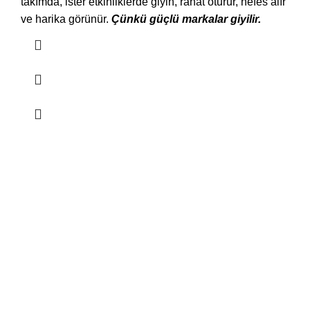
takımda, ister etkinliklerde giyin, rahat oturur, nefes alır
ve harika görünür.
Çünkü güçlü markalar giyilir.