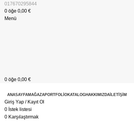
017670295844
0
öğe
0,00
€
Menü
0
öğe
0,00
€
Kategorilere Göz Atın
ANASAYFA
MAĞAZA
PORTFOLIO
KATALOG
HAKKIMIZDA
İLETIŞIM
Giriş Yap / Kayıt Ol
0
İstek listesi
0
Karşılaştırmak